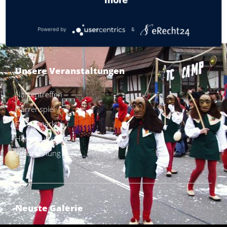
Gizig-Umzug
Verbrennung
Powered by
&
Unsere Veranstaltungen
Narrentreffen
Narrenspiel
Fasentmarkt
Hemdklunker
Verbrennung
Neuste Galerie