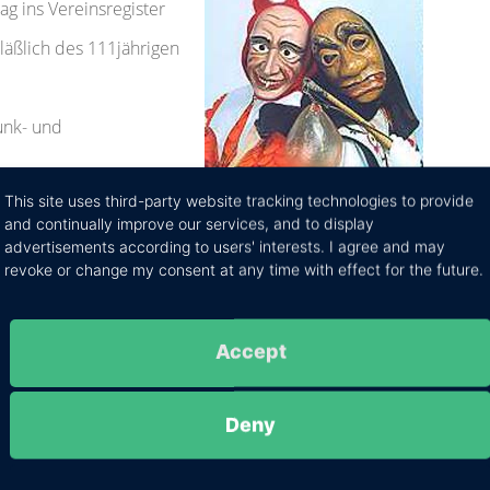
ag ins Vereinsregister
äßlich des 111jährigen
unk- und
This site uses third-party website tracking technologies to provide
rrenzünfte
and continually improve our services, and to display
trägern und 40000
advertisements according to users' interests. I agree and may
revoke or change my consent at any time with effect for the future.
t erstmals an zwei Abenden statt
d Gründung der Hästrägergruppe Stadtmusik erhält
Accept
eimschule)
Deny
hanhof
igen Jubiläum