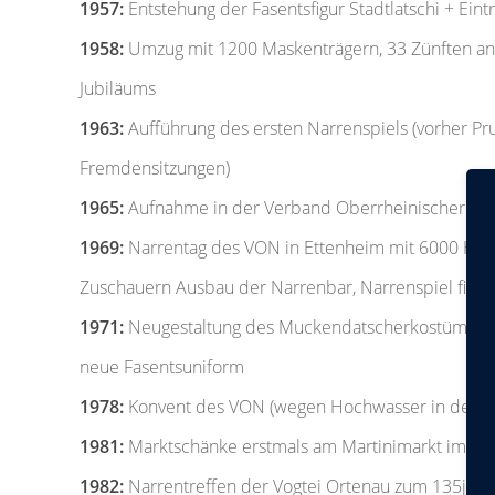
1957:
Entstehung der Fasentsfigur Stadtlatschi + Eintr
1958:
Umzug mit 1200 Maskenträgern, 33 Zünften anl
Jubiläums
1963:
Aufführung des ersten Narrenspiels (vorher Pr
Fremdensitzungen)
1965:
Aufnahme in der Verband Oberrheinischer Na
1969:
Narrentag des VON in Ettenheim mit 6000 Häs
Zuschauern Ausbau der Narrenbar, Narrenspiel finde
1971:
Neugestaltung des Muckendatscherkostüms un
neue Fasentsuniform
1978:
Konvent des VON (wegen Hochwasser in der H
1981:
Marktschänke erstmals am Martinimarkt im Ro
1982:
Narrentreffen der Vogtei Ortenau zum 135jähr