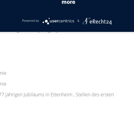
more
nd 50 Jahre Narrenballett
Powered by
&
ftsumzug zum 150jährigen Jubiläum
mie
mie
7 jährigen Jubiläums in Ettenheim , Stellen des ersten