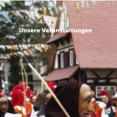
Unsere Veranstaltungen
Narrentreffen
Narrenspiel
Fasentmarkt
Hemdklunker
Verbrennung