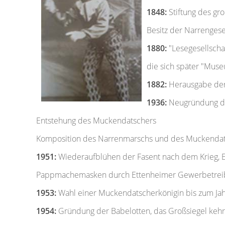
1848:
Stiftung des gro
Besitz der Narrengesel
1880:
"Lesegesellscha
die sich später "Muse
1882:
Herausgabe der 
1936:
Neugründung der
Entstehung des Muckendatschers
Komposition des Narrenmarschs und des Muckendat
1951:
Wiederaufblühen der Fasent nach dem Krieg, El
Pappmachemasken durch Ettenheimer Gewerbetre
1953:
Wahl einer Muckendatscherkönigin bis zum Jahr
1954:
Gründung der Babelotten, das Großsiegel kehr